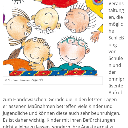
Verans
taltung
en, die
möglic
he
Schließ
ung
von
Schule
n und
der
omnipr
© Graham Wiseman/KIJA OÖ
äsente
Aufruf
zum Händewaschen: Gerade die in den letzten Tagen
erlassenen Maßnahmen betreffen viele Kinder und
Jugendliche und können diese auch sehr beunruhigen.
Es ist daher wichtig, Kinder mit ihren Befürchtungen
nicht alleine zu lassen, sondern ihre Ängste ernst zu