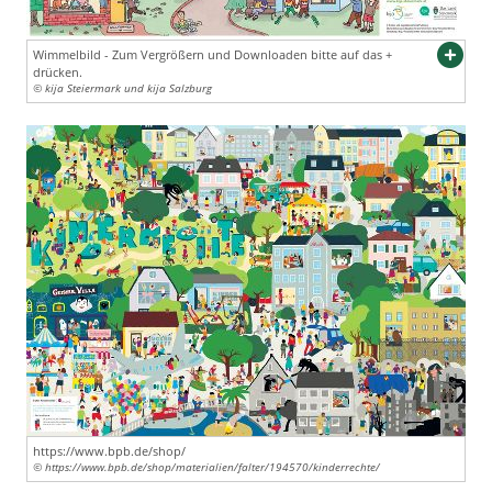
Wimmelbild - Zum Vergrößern und Downloaden bitte auf das +
drücken.
© kija Steiermark und kija Salzburg
https://www.bpb.de/shop/
© https://www.bpb.de/shop/materialien/falter/194570/kinderrechte/