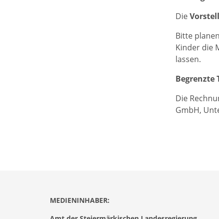
Die
Vorstel
Bitte plane
Kinder die 
lassen.
Begrenzte 
Die Rechnun
GmbH, Unte
MEDIENINHABER:
Amt der Steiermärkischen Landesregierung