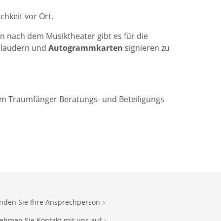
chkeit vor Ort.
nn nach dem Musiktheater gibt es für die
 plaudern und
Autogrammkarten
signieren zu
orm Traumfänger Beratungs- und Beteiligungs
inden Sie Ihre Ansprechperson
ehmen Sie Kontakt mit uns auf